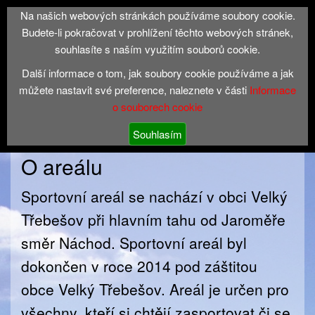
Na našich webových stránkách používáme soubory cookie.
Velký Třebešov
Toggle
Budete-li pokračovat v prohlížení těchto webových stránek,
navigati
souhlasíte s naším využitím souborů cookie.
Další informace o tom, jak soubory cookie používáme a jak
Sportovní areál Velký
můžete nastavit své preference, naleznete v části
Informace
o souborech cookie
Třebešov
Souhlasím
O areálu
Sportovní areál se nachází v obci Velký
Třebešov při hlavním tahu od Jaroměře
směr Náchod. Sportovní areál byl
dokončen v roce 2014 pod záštitou
obce Velký Třebešov. Areál je určen pro
všechny, kteří si chtějí zasportovat či se